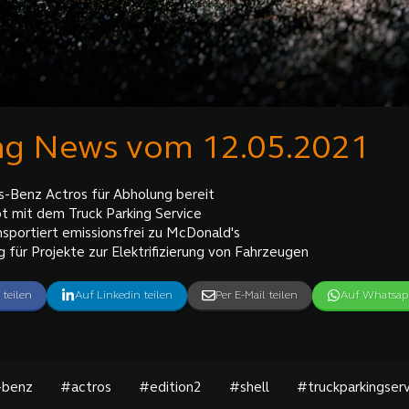
ng News vom 12.05.2021
-Benz Actros für Abholung bereit
bt mit dem Truck Parking Service
sportiert emissionsfrei zu McDonald's
 für Projekte zur Elektrifizierung von Fahrzeugen
 teilen
Auf Linkedin teilen
Per E-Mail teilen
Auf Whatsapp
-benz
#actros
#edition2
#shell
#truckparkingserv