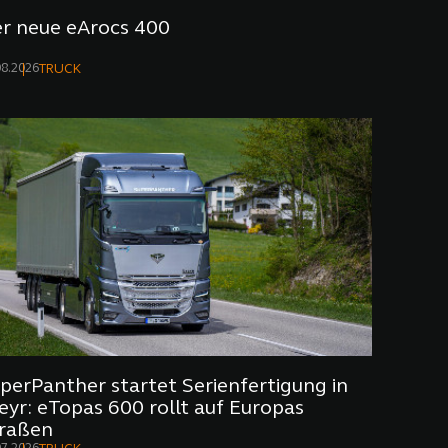
r neue eArocs 400
08.2026
TRUCK
perPanther startet Serienfertigung in
eyr: eTopas 600 rollt auf Europas
raßen