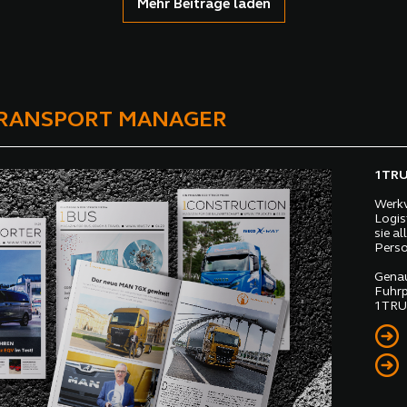
Mehr Beiträge laden
TRANSPORT MANAGER
1TRUC
Werkv
Logis
sie a
Perso
Genau
Fuhrp
1TRUC