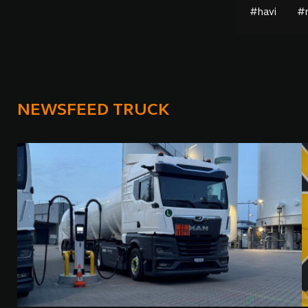
#havi
#
NEWSFEED TRUCK