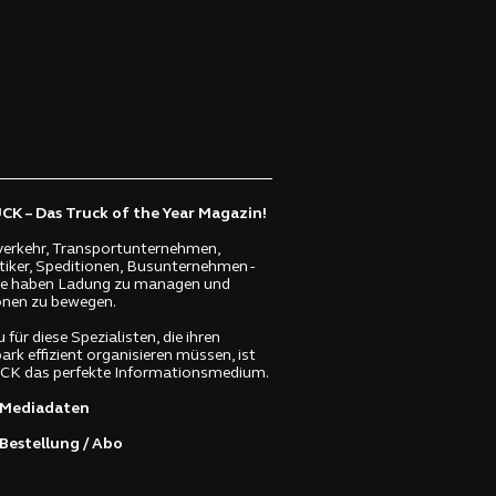
K – Das Truck of the Year Magazin!
erkehr, Transportunternehmen,
tiker, Speditionen, Busunternehmen -
lle haben Ladung zu managen und
nen zu bewegen.
 für diese Spezialisten, die ihren
ark effizient organisieren müssen, ist
K das perfekte Informationsmedium.
Mediadaten
Bestellung / Abo