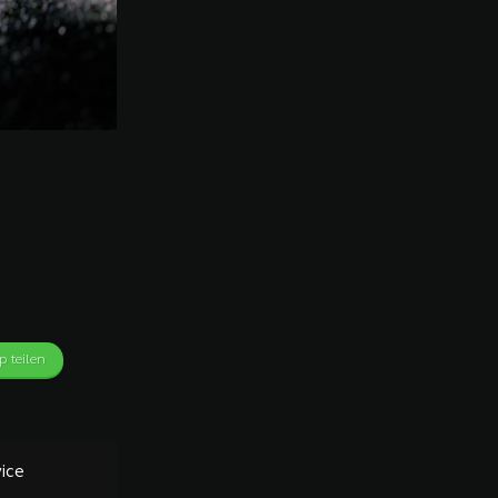
 teilen
ice