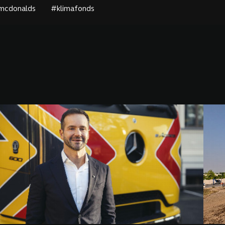
mcdonalds
#klimafonds