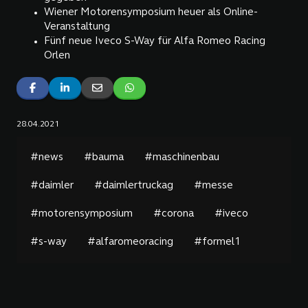
Wiener Motorensymposium heuer als Online-
Veranstaltung
Fünf neue Iveco S-Way für Alfa Romeo Racing
Orlen
28.04.2021
#news
#bauma
#maschinenbau
#daimler
#daimlertruckag
#messe
#motorensymposium
#corona
#iveco
#s-way
#alfaromeoracing
#formel1