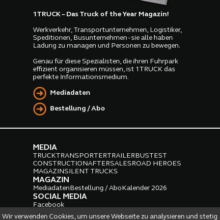
1TRUCK – Das Truck of the Year Magazin!
Werkverkehr, Transportunternehmen, Logistiker,
Speditionen, Busunternehmen - sie alle haben
Ladung zu managen und Personen zu bewegen.
Genau für diese Spezialisten, die ihren Fuhrpark
effizient organisieren müssen, ist 1TRUCK das
perfekte Informationsmedium.
Mediadaten
Bestellung / Abo
MEDIA
TRUCK
TRANSPORTER
TRAILER
BUS
TEST
CONSTRUCTION
AFTERSALES
ROAD HEROES
MAGAZIN
SILENT TRUCKS
MAGAZIN
Mediadaten
Bestellung / Abo
Kalender 2026
SOCIAL MEDIA
Facebook
Instagram
LinkedIn
Wir verwenden Cookies, um unsere Webseite zu analysieren und stetig