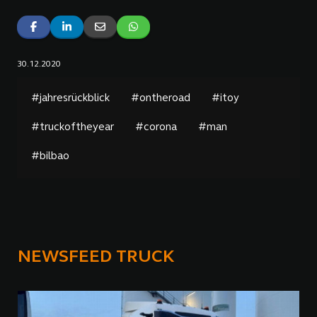
30.12.2020
#jahresrückblick
#ontheroad
#itoy
#truckoftheyear
#corona
#man
#bilbao
NEWSFEED TRUCK