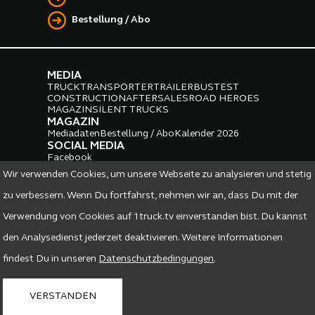
Bestellung / Abo
MEDIA
TRUCK
TRANSPORTER
TRAILER
BUS
TEST
CONSTRUCTION
AFTERSALES
ROAD HEROES
MAGAZIN
SILENT TRUCKS
MAGAZIN
Mediadaten
Bestellung / Abo
Kalender 2026
SOCIAL MEDIA
Facebook
Instagram
LinkedIn
Wir verwenden Cookies, um unsere Webseite zu analysieren und stetig
PARTNER
zu verbessern. Wenn Du fortfahrst, nehmen wir an, dass Du mit der
Verwendung von Cookies auf 1truck.tv einverstanden bist. Du kannst
den Analysedienst jederzeit deaktivieren. Weitere Informationen
findest Du in unseren
Datenschutzbedingungen
.
DATENSCHUTZ
IMPRESSUM
VERSTANDEN