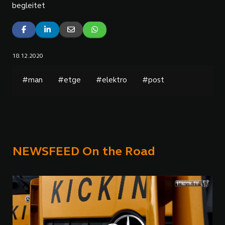
begleitet
18.12.2020
#man
#etge
#elektro
#post
NEWSFEED On the Road