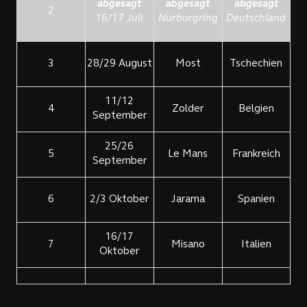
abgesagt
abgesagt
abgesagt
2
16/17 Juli
Nürburgring
Deutschland
3
28/29 August
Most
Tschechien
11/12
4
Zolder
Belgien
September
25/26
5
Le Mans
Frankreich
September
6
2/3 Oktober
Jarama
Spanien
16/17
7
Misano
Italien
Oktober