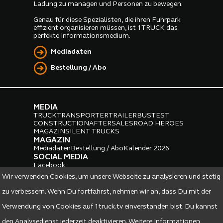
Ladung zu managen und Personen zu bewegen.
Genau für diese Spezialisten, die ihren Fuhrpark
effizient organisieren müssen, ist 1TRUCK das
perfekte Informationsmedium.
Mediadaten
Bestellung / Abo
MEDIA
TRUCK
TRANSPORTER
TRAILER
BUS
TEST
CONSTRUCTION
AFTERSALES
ROAD HEROES
MAGAZIN
SILENT TRUCKS
MAGAZIN
Mediadaten
Bestellung / Abo
Kalender 2026
SOCIAL MEDIA
Facebook
Instagram
LinkedIn
Wir verwenden Cookies, um unsere Webseite zu analysieren und stetig
PARTNER
zu verbessern. Wenn Du fortfahrst, nehmen wir an, dass Du mit der
Verwendung von Cookies auf 1truck.tv einverstanden bist. Du kannst
den Analysedienst jederzeit deaktivieren. Weitere Informationen