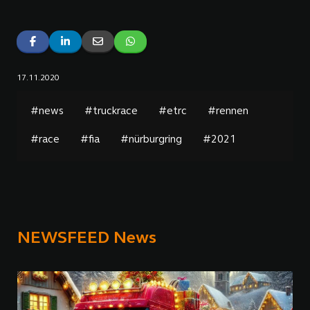
17.11.2020
#news
#truckrace
#etrc
#rennen
#race
#fia
#nürburgring
#2021
NEWSFEED News