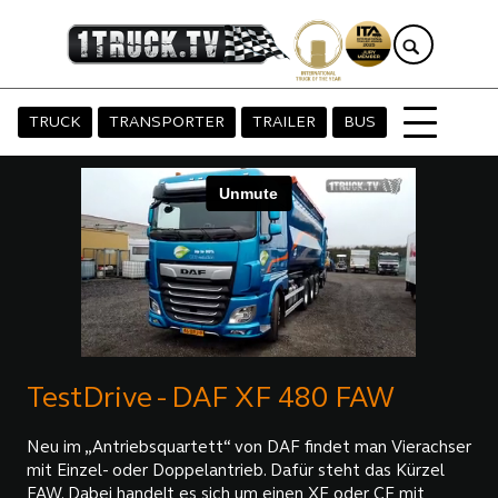
TRUCK
TRANSPORTER
TRAILER
BUS
TestDrive - DAF XF 480 FAW
Neu im „Antriebsquartett“ von DAF findet man Vierachser
mit Einzel- oder Doppelantrieb. Dafür steht das Kürzel
FAW. Dabei handelt es sich um einen XF oder CF mit