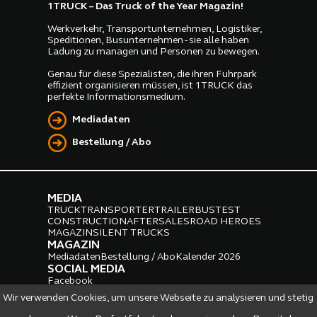
1TRUCK – Das Truck of the Year Magazin!
Werkverkehr, Transportunternehmen, Logistiker,
Speditionen, Busunternehmen - sie alle haben
Ladung zu managen und Personen zu bewegen.
Genau für diese Spezialisten, die ihren Fuhrpark
effizient organisieren müssen, ist 1TRUCK das
perfekte Informationsmedium.
Mediadaten
Bestellung / Abo
MEDIA
TRUCK
TRANSPORTER
TRAILER
BUS
TEST
CONSTRUCTION
AFTERSALES
ROAD HEROES
MAGAZIN
SILENT TRUCKS
MAGAZIN
Mediadaten
Bestellung / Abo
Kalender 2026
SOCIAL MEDIA
Facebook
Instagram
LinkedIn
Wir verwenden Cookies, um unsere Webseite zu analysieren und stetig
PARTNER