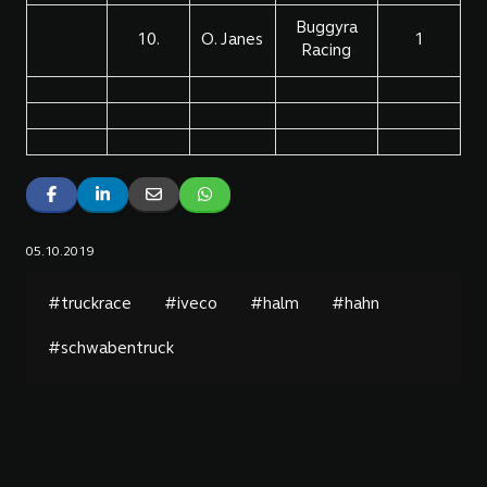
Buggyra
10.
O. Janes
1
Racing
05.10.2019
#truckrace
#iveco
#halm
#hahn
#schwabentruck