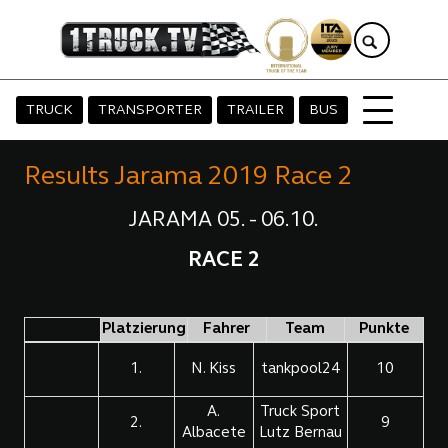
TRUCK
TRANSPORTER
TRAILER
BUS
Results Jarama 2019 Race 2
JARAMA 05. - 06.10.
RACE 2
Platzierung
Fahrer
Team
Punkte
1.
N. Kiss
tankpool24
10
A.
Truck Sport
2.
9
Albacete
Lutz Bernau