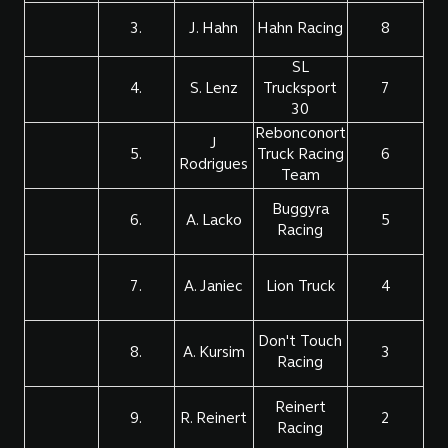
3.
J. Hahn
Hahn Racing
8
SL
4.
S. Lenz
Trucksport
7
30
Rebonconort
J
5.
Truck Racing
6
Rodrigues
Team
Buggyra
6.
A. Lacko
5
Racing
7.
A. Janiec
Lion Truck
4
Don't Touch
8.
A. Kursim
3
Racing
Reinert
9.
R. Reinert
2
Racing