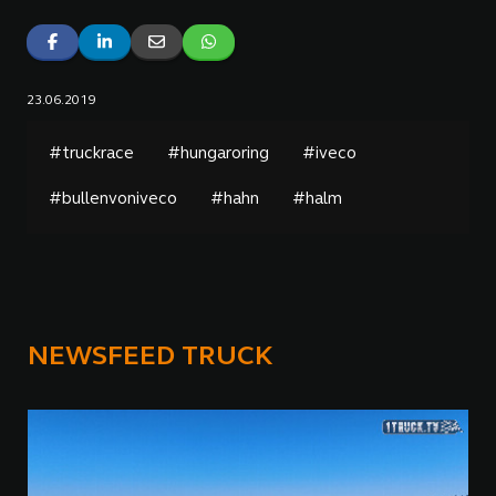
23.06.2019
#truckrace
#hungaroring
#iveco
#bullenvoniveco
#hahn
#halm
NEWSFEED TRUCK