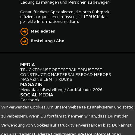
Ladung zu managen und Personen zu bewegen.
Genau für diese Spezialisten, die ihren Fuhrpark
effizient organisieren müssen, ist 1TRUCK das
perfekte Informationsmedium.
Mediadaten
Bestellung / Abo
MEDIA
TRUCK
TRANSPORTER
TRAILER
BUS
TEST
CONSTRUCTION
AFTERSALES
ROAD HEROES
MAGAZIN
SILENT TRUCKS
MAGAZIN
Mediadaten
Bestellung / Abo
Kalender 2026
SOCIAL MEDIA
Facebook
Instagram
LinkedIn
Wir verwenden Cookies, um unsere Webseite zu analysieren und stetig
PARTNER
zu verbessern. Wenn Du fortfahrst, nehmen wir an, dass Du mit der
Verwendung von Cookies auf 1truck.tv einverstanden bist. Du kannst
den Analysedienst jederzeit deaktivieren. Weitere Informationen