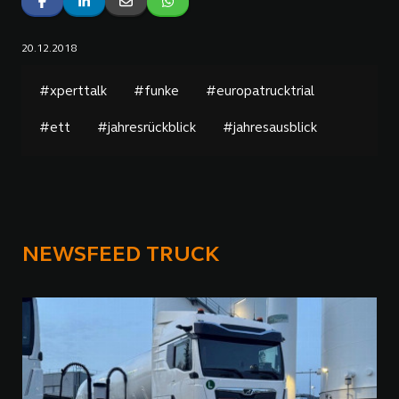
20.12.2018
#xperttalk
#funke
#europatrucktrial
#ett
#jahresrückblick
#jahresausblick
NEWSFEED TRUCK