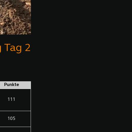
g Tag 2
Punkte
111
105