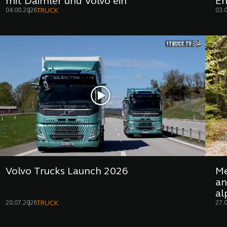
mit Daimler und Volvo ein
En
04.08.2026
03.
TRUCK
Volvo Trucks Launch 2026
Me
an
al
28.07.2026
27.
TRUCK