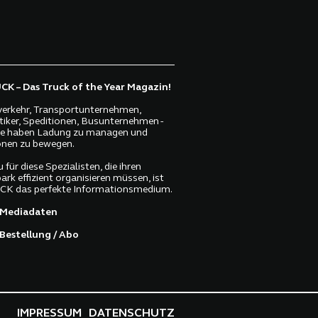
K – Das Truck of the Year Magazin!
erkehr, Transportunternehmen,
tiker, Speditionen, Busunternehmen -
lle haben Ladung zu managen und
nen zu bewegen.
 für diese Spezialisten, die ihren
ark effizient organisieren müssen, ist
K das perfekte Informationsmedium.
Mediadaten
Bestellung / Abo
IMPRESSUM
DATENSCHUTZ