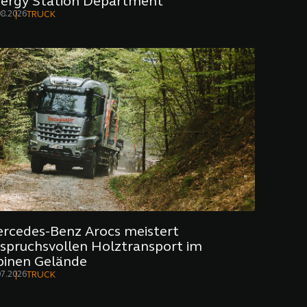
ergy Station Department
08.2026
TRUCK
rcedes-Benz Arocs meistert
spruchsvollen Holztransport im
pinen Gelände
07.2026
TRUCK