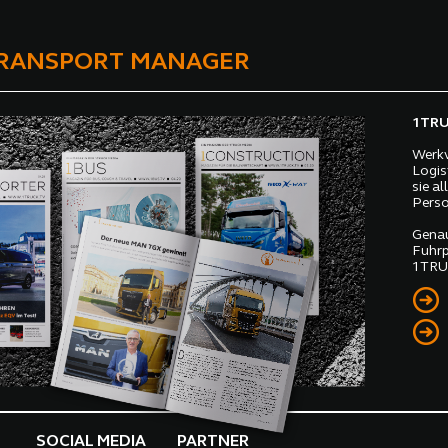
TRANSPORT MANAGER
1TRUC
Werkv
Logis
sie a
Perso
Genau
Fuhrp
1TRUC
SOCIAL MEDIA
PARTNER