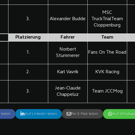
MSC
3.
Alexander Budde
TruckTrialTeam
Cloppenburg
Platzierung
Fahrer
Team
Norbert
1.
Fans On The Road
Stummerer
2.
Karl Vavrik
KVK Racing
Jean-Claude
3.
Team JCCMog
Chappeluz
 teilen
Auf Linkedin teilen
Per E-Mail teilen
Auf Whatsapp