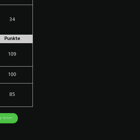
34
Punkte
109
100
85
 teilen