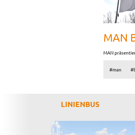
MAN B
MAN präsentiert
#man
#
LINIENBUS