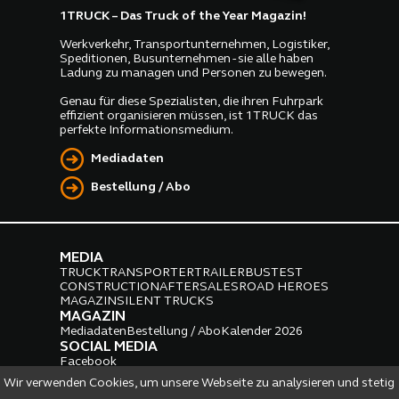
1TRUCK – Das Truck of the Year Magazin!
Werkverkehr, Transportunternehmen, Logistiker,
Speditionen, Busunternehmen - sie alle haben
Ladung zu managen und Personen zu bewegen.
Genau für diese Spezialisten, die ihren Fuhrpark
effizient organisieren müssen, ist 1TRUCK das
perfekte Informationsmedium.
Mediadaten
Bestellung / Abo
MEDIA
TRUCK
TRANSPORTER
TRAILER
BUS
TEST
CONSTRUCTION
AFTERSALES
ROAD HEROES
MAGAZIN
SILENT TRUCKS
MAGAZIN
Mediadaten
Bestellung / Abo
Kalender 2026
SOCIAL MEDIA
Facebook
Instagram
LinkedIn
Wir verwenden Cookies, um unsere Webseite zu analysieren und stetig
PARTNER