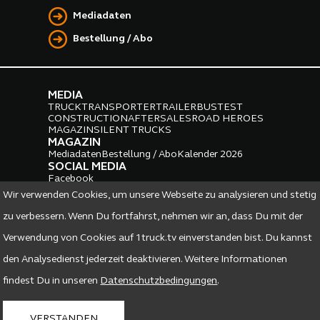
Mediadaten
Bestellung / Abo
MEDIA
TRUCK
TRANSPORTER
TRAILER
BUS
TEST
CONSTRUCTION
AFTERSALES
ROAD HEROES
MAGAZIN
SILENT TRUCKS
MAGAZIN
Mediadaten
Bestellung / Abo
Kalender 2026
SOCIAL MEDIA
Facebook
Instagram
LinkedIn
Wir verwenden Cookies, um unsere Webseite zu analysieren und stetig
PARTNER
zu verbessern. Wenn Du fortfahrst, nehmen wir an, dass Du mit der
Verwendung von Cookies auf 1truck.tv einverstanden bist. Du kannst
den Analysedienst jederzeit deaktivieren. Weitere Informationen
findest Du in unseren
Datenschutzbedingungen
.
DATENSCHUTZ
IMPRESSUM
VERSTANDEN